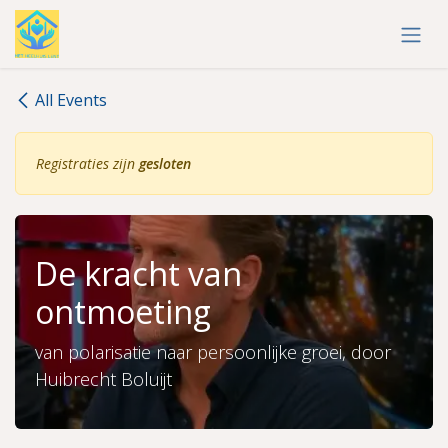
Overslaan naar inhoud
All Events
Registraties zijn
gesloten
De kracht van
ontmoeting
van polarisatie naar persoonlijke groei, door
Huibrecht Boluijt